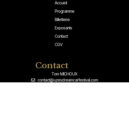
Accueil
Programme
Billetterie
Exposants
Contact
CGV
Contact
Tom MICHOUX
contact@uzesdreamcarfestival.com
+33 (0)7 66 19 29 23
Informations
Réservez dès maintenant votre accès à l’Uzès DreamCar Festival
2026.